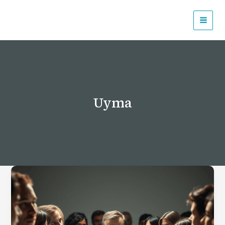
İçeriğe
atla
Uyma