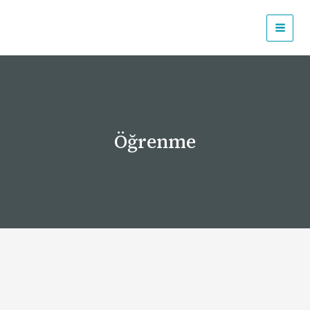
İçeriğe
atla
Öğrenme