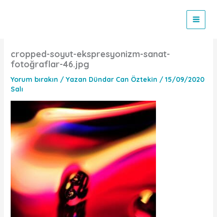
İçeriğe
atla
cropped-soyut-ekspresyonizm-sanat-
fotoğraflar-46.jpg
Yorum bırakın
/ Yazan
Dündar Can Öztekin
/
15/09/2020
Salı