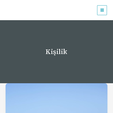
İçeriğe
atla
Kişilik