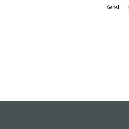
İçeriğe
Genel
atla