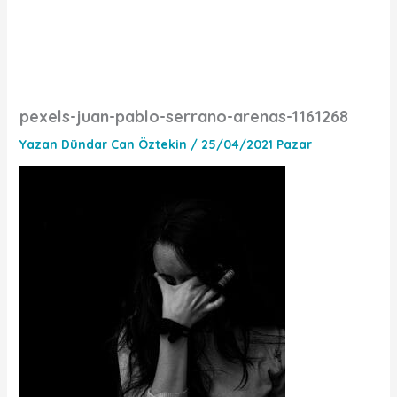
pexels-juan-pablo-serrano-arenas-1161268
Yazan
Dündar Can Öztekin
/
25/04/2021 Pazar