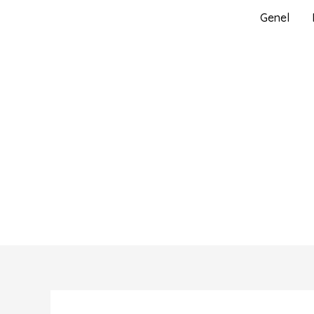
İçeriğe
Genel
atla