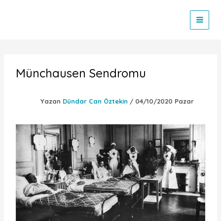
İçeriğe
atla
Münchausen Sendromu
Yazan
Dündar Can Öztekin
/
04/10/2020 Pazar