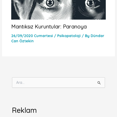
Mantıksız Kuruntular: Paranoya
26/09/2020 Cumartesi
/
Psikopatoloji
/ By
Dündar
Can Öztekin
S
e
a
r
c
h
Reklam
f
o