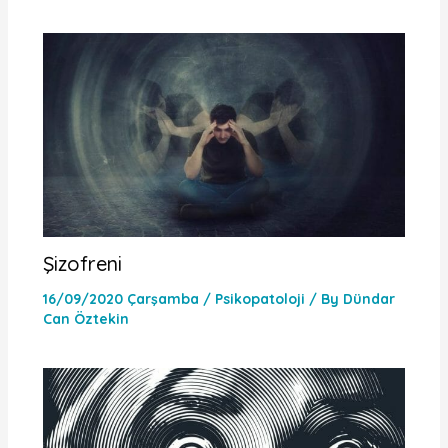
Şizofreni
16/09/2020 Çarşamba
/
Psikopatoloji
/ By
Dündar
Can Öztekin