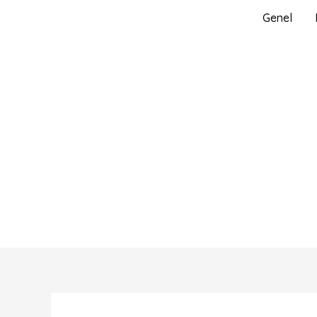
İçeriğe
Genel
atla