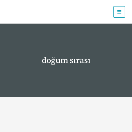
İçeriğe
atla
doğum sırası