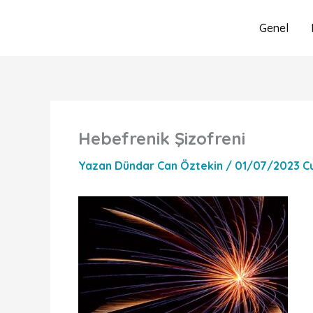
İçeriğe
atla
Genel
Hebefrenik Şizofreni
Yazan
Dündar Can Öztekin
/
01/07/2023 C