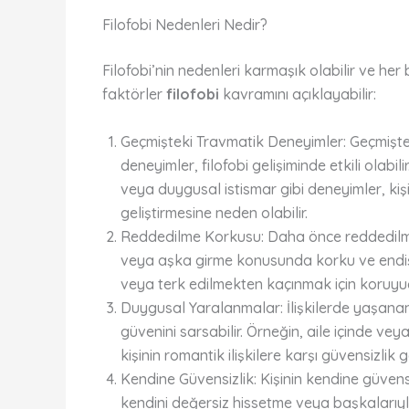
Filofobi Nedenleri Nedir?
Filofobi’nin nedenleri karmaşık olabilir ve her b
faktörler
filofobi
kavramını açıklayabilir:
Geçmişteki Travmatik Deneyimler: Geçmişte
deneyimler, filofobi gelişiminde etkili olabil
veya duygusal istismar gibi deneyimler, kişi
geliştirmesine neden olabilir.
Reddedilme Korkusu: Daha önce reddedilme d
veya aşka girme konusunda korku ve endişe g
veya terk edilmekten kaçınmak için koruyuc
Duygusal Yaralanmalar: İlişkilerde yaşanan 
güvenini sarsabilir. Örneğin, aile içinde ve
kişinin romantik ilişkilere karşı güvensizlik g
Kendine Güvensizlik: Kişinin kendine güvensi
kendini değersiz hissetme veya başkalarıyla 