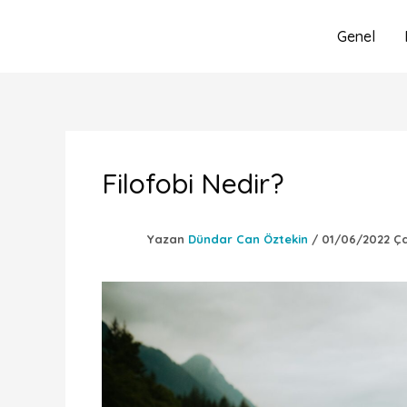
İçeriğe
atla
Genel
Filofobi Nedir?
Yazan
Dündar Can Öztekin
/
01/06/2022 Ç