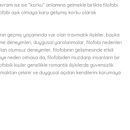
ramı ise ise “korku” anlamına gelmekle birlikte filofobi
ilofobi aşık olmaya karşı gelişmiş korku olarak
Kişinin geçmiş yaşamında var olan travmatik ilişkiler, başka
lme deneyimleri, duygusal yaralanmalar, filofobi nedenleri
an olumsuz deneyimler, filofobinin gelişmesinde etkili
biye neden olmasa da, filofobiden muzdarip insanların bir
obik kişiler genellikle romantik ilişkilerde güvensizlik
anmaktan çekinir ve duygusal açıdan kendilerini korumaya